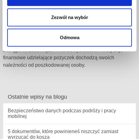
Zastrzeżenie utraconego dokumentu jest zatem kluczowe
i nie powinno być lekceważone nawet w przypadku
Zezwól na wybór
dokumentów o pozornie mniejszym znaczeniu, takich jak
książeczka wojskowa, karta pobytu czy patent żeglarski.
Zdarza się bowiem, iż wskutek przedłużającego się procesu
Odmowa
poszukiwania oszustów, odpowiedzialnych za bezprawne
zaciąganie zobowiązań finansowych, banki i instytucje
finansowe udzielające pożyczek dochodzą swoich
należności od poszkodowanej osoby.
Ostatnie wpisy na blogu
Bezpieczeństwo danych podczas podróży i pracy
mobilnej
5 dokumentów, które powinieneś niszczyć zamiast
wyrzucać do kosza