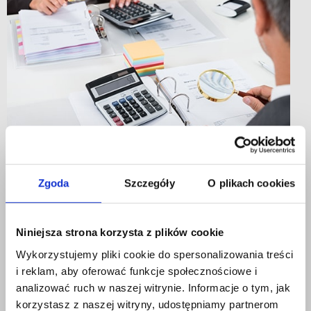
Zastrzeżenie dokumentu chroni przed kradzieżą tożsamości
(źródło:
®
Depositphotos
)
Zgoda
Szczegóły
O plikach cookies
Reaguj natychmiast!
Jak to często bywa w wielu przypadkach najważniejsza jest
pierwsza godzina po utracie dokumentu tożsamości,
Niniejsza strona korzysta z plików cookie
w której oszuści zwykle starają się podjąć jak najwięcej prób
Wykorzystujemy pliki cookie do spersonalizowania treści
przestępczych. Możliwie szybka reakcja i zastrzeżenie
i reklam, aby oferować funkcje społecznościowe i
dokumentu może uchronić przed późniejszymi
analizować ruch w naszej witrynie. Informacje o tym, jak
konsekwencjami prawnymi i finansowymi osobę, której
korzystasz z naszej witryny, udostępniamy partnerom