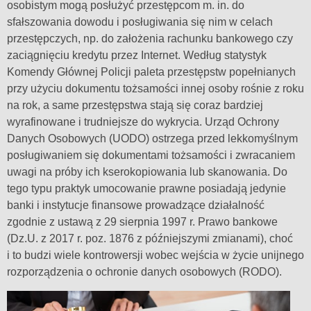
osobistym mogą posłużyć przestępcom m. in. do
sfałszowania dowodu i posługiwania się nim w celach
przestępczych, np. do założenia rachunku bankowego czy
zaciągnięciu kredytu przez Internet. Według statystyk
Komendy Głównej Policji paleta przestępstw popełnianych
przy użyciu dokumentu tożsamości innej osoby rośnie z roku
na rok, a same przestępstwa stają się coraz bardziej
wyrafinowane i trudniejsze do wykrycia. Urząd Ochrony
Danych Osobowych (UODO) ostrzega przed lekkomyślnym
posługiwaniem się dokumentami tożsamości i zwracaniem
uwagi na próby ich kserokopiowania lub skanowania. Do
tego typu praktyk umocowanie prawne posiadają jedynie
banki i instytucje finansowe prowadzące działalność
zgodnie z ustawą z 29 sierpnia 1997 r. Prawo bankowe
(Dz.U. z 2017 r. poz. 1876 z późniejszymi zmianami), choć
i to budzi wiele kontrowersji wobec wejścia w życie unijnego
rozporządzenia o ochronie danych osobowych (RODO).