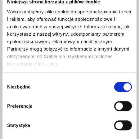
Niniejsza strona korzysta z plików cookie
ryzyko korzystania z menedżera jest zdecydowanie
Wykorzystujemy pliki cookie do spersonalizowania treści
mniejsze niż ryzyko powtarzania tych samych haseł w wielu
i reklam, aby oferować funkcje społecznościowe i
miejscach.
analizować ruch w naszej witrynie. Informacje o tym, jak
Warto spojrzeć na to tak: menedżer haseł to jak sejf. Bez
korzystasz z naszej witryny, udostępniamy partnerom
niego Twoje hasła i tak są „porozrzucane” w głowie, notesie,
społecznościowym, reklamowym i analitycznym.
przeglądarce i w tych samych schematach. Sejf jest po
Partnerzy mogą połączyć te informacje z innymi danymi
prostu lepszą strategią.
otrzymanymi od Ciebie lub uzyskanymi podczas
korzystania z ich usług.
MFA: dlaczego dwuskładnikowe logowanie ratuje konta
Kolejną warstwą ochrony, która w 2026 powinna być
Wybór
standardem, jest
MFA
(uwierzytelnianie wieloskładnikowe),
Niezbędne
zgody
czyli drugi krok przy logowaniu.
Preferencje
I tu ważna rzecz: MFA działa wtedy, gdy hasło wycieknie. Bo
nawet jeśli oszust zna Twoje hasło, potrzebuje jeszcze
drugiego potwierdzenia.
Statystyka
Najlepszym rozwiązaniem są kody z aplikacji