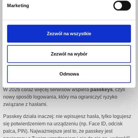
(Authenticator) albo klucze bezpieczeństwa. Kody SMS też
Marketing
są lepsze niż nic, ale warto wiedzieć, że mogą zostać
przejęte, jeśli dojdzie do tzw. SIM swap (przejęcie numeru
telefonu).
Zezwól na wszystkie
Najczęstszy błąd ludzi? Włączenie MFA tylko na jednym
koncie, a pominięcie najważniejszego – czyli e-maila.
A przecież to właśnie e-mail jest kluczem do resetowania
Zezwól na wybór
haseł.
Passkeys: przyszłość logowania (i koniec haseł, jakie
Odmowa
znamy)
W 2026 coraz więcej serwisów wspiera
passkeys
, czyli
nowy sposób logowania, który ma ograniczyć ryzyko
związane z hasłami.
Passkey działa inaczej: nie wpisujesz hasła, tylko logujesz
się potwierdzeniem na urządzeniu (np. Face ID, odcisk
palca, PIN). Najważniejsze jest to, że passkey jest