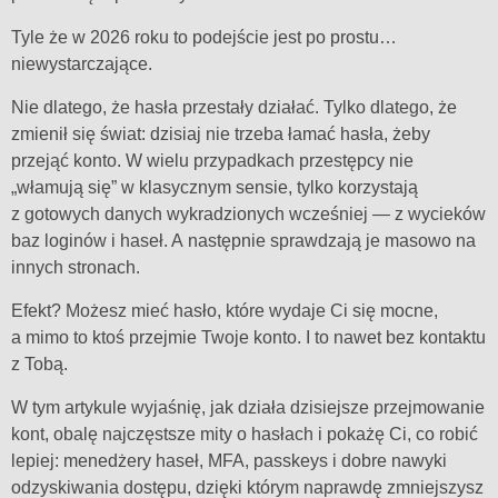
Tyle że w 2026 roku to podejście jest po prostu…
niewystarczające.
Nie dlatego, że hasła przestały działać. Tylko dlatego, że
zmienił się świat: dzisiaj nie trzeba łamać hasła, żeby
przejąć konto. W wielu przypadkach przestępcy nie
„włamują się” w klasycznym sensie, tylko korzystają
z gotowych danych wykradzionych wcześniej — z wycieków
baz loginów i haseł. A następnie sprawdzają je masowo na
innych stronach.
Efekt? Możesz mieć hasło, które wydaje Ci się mocne,
a mimo to ktoś przejmie Twoje konto. I to nawet bez kontaktu
z Tobą.
W tym artykule wyjaśnię, jak działa dzisiejsze przejmowanie
kont, obalę najczęstsze mity o hasłach i pokażę Ci, co robić
lepiej: menedżery haseł, MFA, passkeys i dobre nawyki
odzyskiwania dostępu, dzięki którym naprawdę zmniejszysz