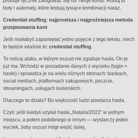
próbuje ręcznie zalogować się na Twoje konto. Robią to
boty i automaty, które testują tysiące kombinacji naraz.
Credential stuffing: najprostsza i najgroźniejsza metoda
przejmowania kont
Jeśli miałabyś zapamiętać jedno pojęcie z tego tekstu, niech
to będzie właśnie to:
credential stuffing
.
To rodzaj ataku, w którym oszust nie zgaduje hasła. On je
już ma. Wchodzi w posiadanie danych z wycieku (login +
hasło) i sprawdza je na wielu różnych stronach: bankach,
social mediach, platformach zakupowych, poczcie,
streamingach, usługach kurierskich.
Dlaczego to działa? Bo większość ludzi powtarza hasła.
Czyli: jeśli kiedyś użyłaś hasła „Natalia!2022” w jednym
miejscu, a potem podobnego w innym — wystarczy jeden
wyciek, żeby oszust mógł wejść dalej.