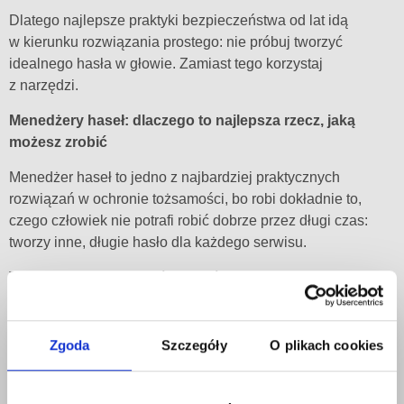
Dlatego najlepsze praktyki bezpieczeństwa od lat idą
w kierunku rozwiązania prostego: nie próbuj tworzyć
idealnego hasła w głowie. Zamiast tego korzystaj
z narzędzi.
Menedżery haseł: dlaczego to najlepsza rzecz, jaką
możesz zrobić
Menedżer haseł to jedno z najbardziej praktycznych
rozwiązań w ochronie tożsamości, bo robi dokładnie to,
czego człowiek nie potrafi robić dobrze przez długi czas:
tworzy inne, długie hasło dla każdego serwisu.
To sprawia, że nawet jeśli gdzieś dojdzie do wycieku
danych, konsekwencje nie rozlewają się na inne konta. Jest
to też ogromna wygoda: nie musisz pamiętać kilkudziesięciu
haseł, tylko jedno główne.
Zgoda
Szczegóły
O plikach cookies
I tu często pojawia się obawa: „a co jeśli menedżer haseł
zostanie zhakowany?” To logiczne pytanie, ale w praktyce