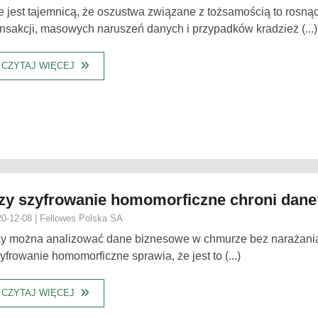
e jest tajemnicą, że oszustwa związane z tożsamością to rosną
ansakcji, masowych naruszeń danych i przypadków kradzież (...)
CZYTAJ WIĘCEJ
zy szyfrowanie homomorficzne chroni dane
0-12-08 | Fellowes Polska SA
y można analizować dane biznesowe w chmurze bez narażania
yfrowanie homomorficzne sprawia, że jest to (...)
CZYTAJ WIĘCEJ