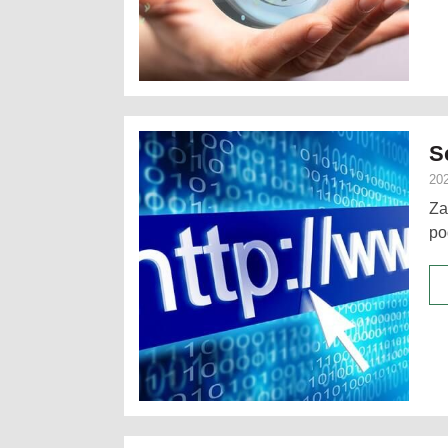
S
202
Za
po