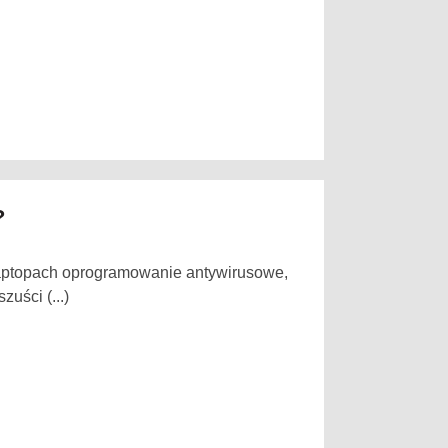
?
laptopach oprogramowanie antywirusowe,
uści (...)