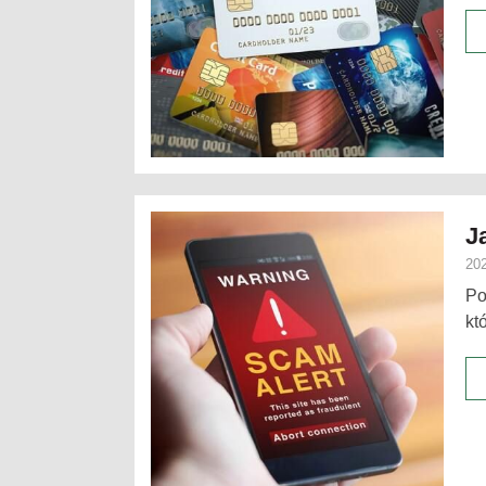
J
202
Po
kt