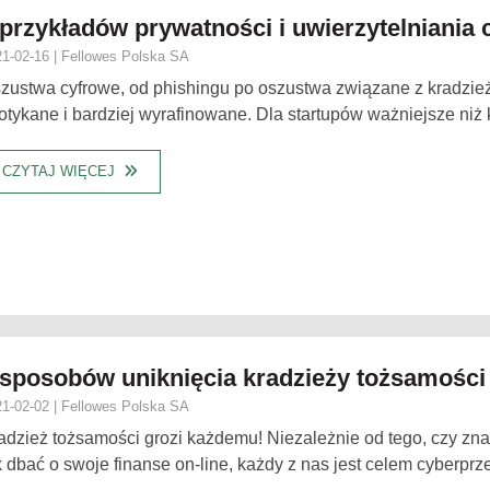
 przykładów prywatności i uwierzytelniania
1-02-16 | Fellowes Polska SA
zustwa cyfrowe, od phishingu po oszustwa związane z kradzież
otykane i bardziej wyrafinowane. Dla startupów ważniejsze niż ki
CZYTAJ WIĘCEJ
 sposobów uniknięcia kradzieży tożsamości
1-02-02 | Fellowes Polska SA
adzież tożsamości grozi każdemu! Niezależnie od tego, czy zna
k dbać o swoje finanse on-line, każdy z nas jest celem cyberprze