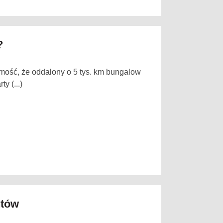
?
mość, że oddalony o 5 tys. km bungalow
y (...)
ntów