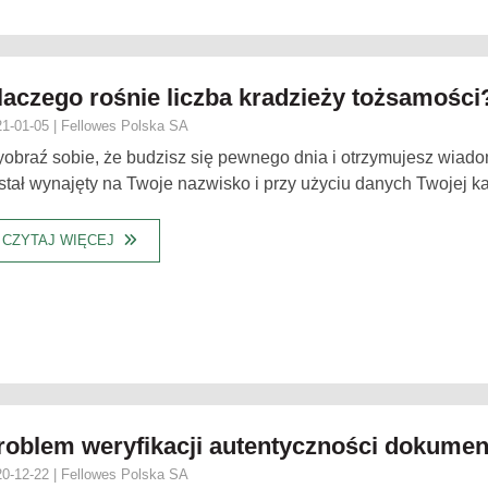
laczego rośnie liczba kradzieży tożsamości
1-01-05 | Fellowes Polska SA
obraź sobie, że budzisz się pewnego dnia i otrzymujesz wiado
stał wynajęty na Twoje nazwisko i przy użyciu danych Twojej kart
CZYTAJ WIĘCEJ
roblem weryfikacji autentyczności dokume
0-12-22 | Fellowes Polska SA