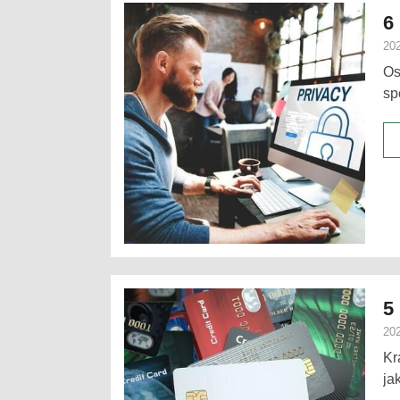
6
202
Os
sp
5
202
Kr
ja