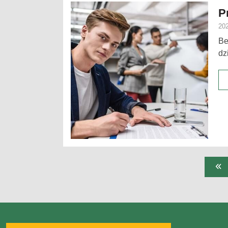
P
202
Be
dz