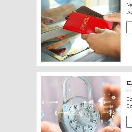
Ni
tr
C
202
Cz
Sz