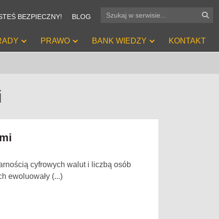
STEŚ BEZPIECZNY!
BLOG
+
+
+
RADY
PRAWO
BANK WIEDZY
KONTAKT
i
ami
rnością cyfrowych walut i liczbą osób
h ewoluowały (...)