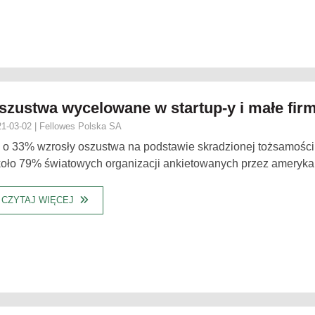
szustwa wycelowane w startup-y i małe fir
1-03-02 | Fellowes Polska SA
 o 33% wzrosły oszustwa na podstawie skradzionej tożsamośc
oło 79% światowych organizacji ankietowanych przez amerykańs
CZYTAJ WIĘCEJ