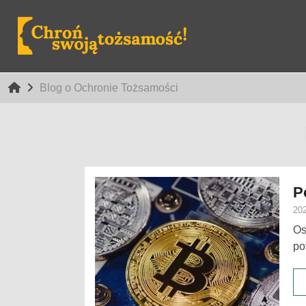
Blog o Ochronie Tożsamości
P
202
Os
po