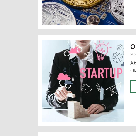
O
202
Aż
Ok