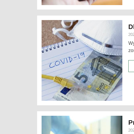
D
202
Wy
zo
P
202