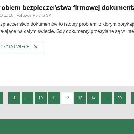
roblem bezpieczeństwa firmowej dokumenta
0-11-10 | Fellowes Polska SA
zpieczeństwo dokumentów to istotny problem, z którym borykają
iałające na całym świecie. Gdy dokumenty przesyłane są w Intern
CZYTAJ WIĘCEJ
1
...
10
11
12
13
14
...
20