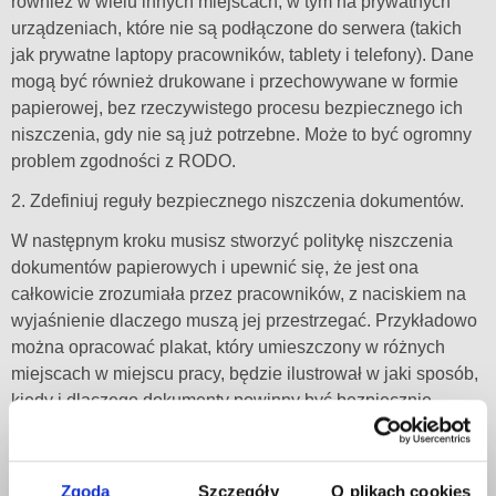
również w wielu innych miejscach, w tym na prywatnych
urządzeniach, które nie są podłączone do serwera (takich
jak prywatne laptopy pracowników, tablety i telefony). Dane
mogą być również drukowane i przechowywane w formie
papierowej, bez rzeczywistego procesu bezpiecznego ich
niszczenia, gdy nie są już potrzebne. Może to być ogromny
problem zgodności z RODO.
2. Zdefiniuj reguły bezpiecznego niszczenia dokumentów.
W następnym kroku musisz stworzyć politykę niszczenia
dokumentów papierowych i upewnić się, że jest ona
całkowicie zrozumiała przez pracowników, z naciskiem na
wyjaśnienie dlaczego muszą jej przestrzegać. Przykładowo
można opracować plakat, który umieszczony w różnych
miejscach w miejscu pracy, będzie ilustrował w jaki sposób,
kiedy i dlaczego dokumenty powinny być bezpiecznie
niszczone.
Polityka powinna określać sytuacje, w których pracownicy
Zgoda
Szczegóły
O plikach cookies