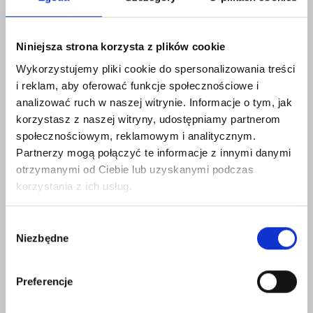
dysponujący zbędnymi dokumentami mogą je zniszczyć,
uniemożliwiając jednocześnie dostęp do składowanych
i utylizowanych dokumentów osobom trzecim. Możesz
Niniejsza strona korzysta z plików cookie
również zatrudnić specjalistów od niszczenia dokumentów
korzystając z usług wyspecjalizowanych i certyfikowanych
Wykorzystujemy pliki cookie do spersonalizowania treści
firm niszczących dokumenty. W większości przypadków
i reklam, aby oferować funkcje społecznościowe i
firmy takie oferują usługę, która odbywa się na miejscu
analizować ruch w naszej witrynie. Informacje o tym, jak
z zachowaniem wymaganych poziomów bezpieczeństwa.
korzystasz z naszej witryny, udostępniamy partnerom
społecznościowym, reklamowym i analitycznym.
3. Czy istnieją niszczarki zgodne z rozporządzeniem
Partnerzy mogą połączyć te informacje z innymi danymi
RODO?
otrzymanymi od Ciebie lub uzyskanymi podczas
RODO nie określa konkretnej wielkości ścinków, do której
korzystania z ich usług.
dokumenty muszą zostać rozdrobnione, aby zachować
zgodność z rozporządzeniem. Jeśli jednak zdecydujesz się
Wybór
na współpracę z renomowana firmą zajmującą się
Niezbędne
zgody
niszczeniem dokumentów, będzie ona dysponowała
profesjonalnym sprzętem, który będzie w stanie poradzić
sobie z dokumentami i zniszczyć je zgodnie ze
Preferencje
standardowymi zasadami i najlepszymi praktykami tajności