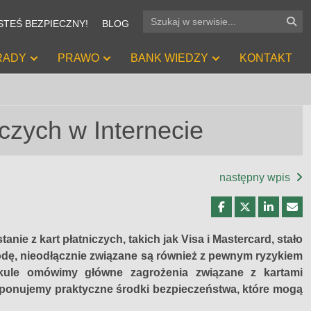
STEŚ BEZPIECZNY!
BLOG
+
+
+
RADY
PRAWO
BANK WIEDZY
KONTAKT
iczych w Internecie
następny wpis
nie z kart płatniczych, takich jak Visa i Mastercard, stało
odę, nieodłącznie związane są również z pewnym ryzykiem
ule omówimy główne zagrożenia związane z kartami
proponujemy praktyczne środki bezpieczeństwa, które mogą