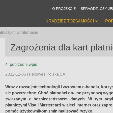
O PROJEKCIE
SPRAWDŹ, CZY JE
+
KRADZIEŻ TOŻSAMOŚCI
PO
atniczych w Internecie
Zagrożenia dla kart płatn
poprzedni wpis
2022-12-06 | Fellowes Polska SA
Wraz z rozwojem technologii i wzrostem e-handlu, korzysta
się powszechne. Choć płatności on-line przynoszą wyg
związanym z bezpieczeństwem danych. W tym artyk
płatniczymi Visa i Mastercard w sieci Internet oraz za
pomóc użytkownikom zminimalizować ryzyko.