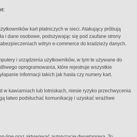
t:
żytkowników kart płatniczych w sieci. Atakujący próbują
asła i dane osobowe, podszywając się pod zaufane strony
zabezpieczeniach witryn e-commerce do kradzieży danych.
utery i urządzenia użytkowników, w tym te używane do
odliwego oprogramowania, które rejestruje wszystkie
apanie informacji takich jak hasła czy numery kart.
d w kawiarniach lub lotniskach, niesie ryzyko przechwycenia
gą łatwo podsłuchać komunikację i uzyskać wrażliwe
 on-line oraz aktywować autoryzację dwuetapową. To