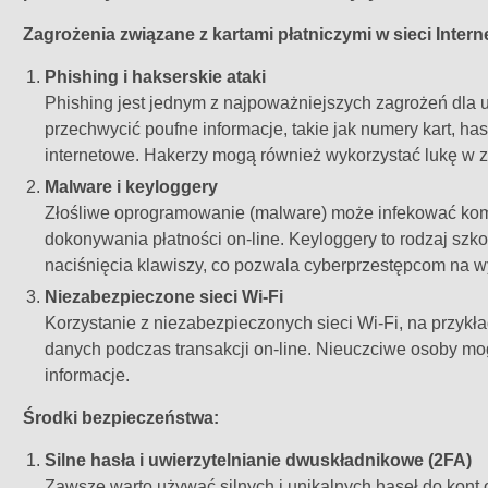
Zagrożenia związane z kartami płatniczymi w sieci Interne
Phishing i hakserskie ataki
Phishing jest jednym z najpoważniejszych zagrożeń dla u
przechwycić poufne informacje, takie jak numery kart, h
internetowe. Hakerzy mogą również wykorzystać lukę w 
Malware i keyloggery
Złośliwe oprogramowanie (malware) może infekować komp
dokonywania płatności on-line. Keyloggery to rodzaj szk
naciśnięcia klawiszy, co pozwala cyberprzestępcom na wył
Niezabezpieczone sieci Wi-Fi
Korzystanie z niezabezpieczonych sieci Wi-Fi, na przykła
danych podczas transakcji on-line. Nieuczciwe osoby mo
informacje.
Środki bezpieczeństwa:
Silne hasła i uwierzytelnianie dwuskładnikowe (2FA)
Zawsze warto używać silnych i unikalnych haseł do kont