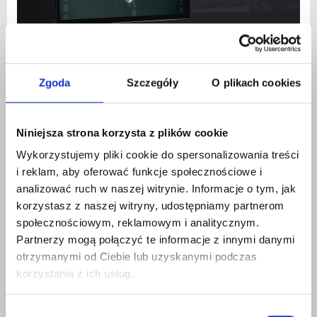
Zgoda
Szczegóły
O plikach cookies
Co zrobić po wycieku danych? Plan działania w 60
minut (dla osoby prywatnej i firmy)
2026-05-12 | Fellowes Polska SA
Niniejsza strona korzysta z plików cookie
Gotowy plan awaryjny krok po kroku: od zmiany haseł i
Wykorzystujemy pliki cookie do spersonalizowania treści
zabezpieczenia kont, przez blokady i alerty, aż po
i reklam, aby oferować funkcje społecznościowe i
zgłoszenia do banku/instytucji i monitorowanie nadużyć.
analizować ruch w naszej witrynie. Informacje o tym, jak
Artykuł zawiera prostą listę...
korzystasz z naszej witryny, udostępniamy partnerom
społecznościowym, reklamowym i analitycznym.
CZYTAJ WIĘCEJ
Partnerzy mogą połączyć te informacje z innymi danymi
otrzymanymi od Ciebie lub uzyskanymi podczas
korzystania z ich usług.
Wybór