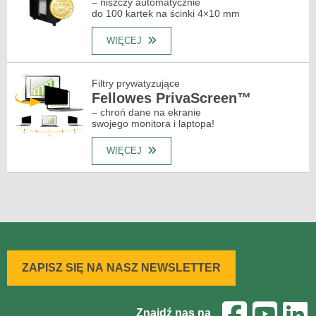
– niszczy automatycznie
do 100 kartek na ścinki 4×10 mm
WIĘCEJ
Filtry prywatyzujące
Fellowes PrivaScreen™
– chroń dane na ekranie
swojego monitora i laptopa!
WIĘCEJ
ZAPISZ SIĘ NA NASZ NEWSLETTER
Znajdź nas na